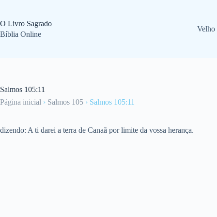
Pular
para
o
O Livro Sagrado
Velho
conteúdo
Bíblia Online
Salmos 105:11
Página inicial
›
Salmos 105
›
Salmos 105:11
dizendo: A ti darei a terra de Canaã por limite da vossa herança.