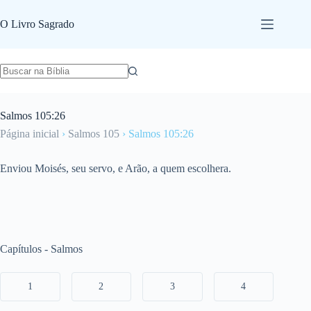
Pular
para
O Livro Sagrado
o
conteúdo
Salmos 105:26
Página inicial
›
Salmos 105
›
Salmos 105:26
Enviou Moisés, seu servo, e Arão, a quem escolhera.
Capítulos - Salmos
1
2
3
4