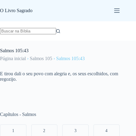
Pular
para
O Livro Sagrado
o
conteúdo
Salmos 105:43
Página inicial
›
Salmos 105
›
Salmos 105:43
E tirou dali o seu povo com alegria e, os seus escolhidos, com
regozijo.
Capítulos - Salmos
1
2
3
4