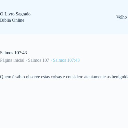
Pular
para
o
O Livro Sagrado
Velho
conteúdo
Bíblia Online
Salmos 107:43
Página inicial
›
Salmos 107
›
Salmos 107:43
Quem é sábio observe estas coisas e considere atentamente as benig