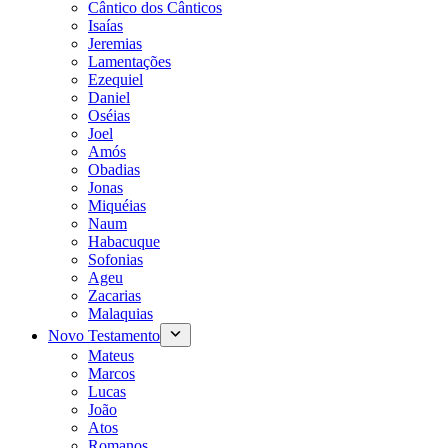
Cântico dos Cânticos
Isaías
Jeremias
Lamentações
Ezequiel
Daniel
Oséias
Joel
Amós
Obadias
Jonas
Miquéias
Naum
Habacuque
Sofonias
Ageu
Zacarias
Malaquias
Novo Testamento
Mateus
Marcos
Lucas
João
Atos
Romanos