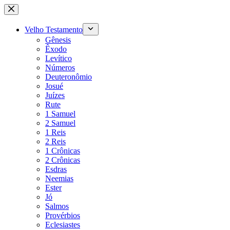
Pular
para
o
Velho Testamento
conteúdo
Gênesis
Êxodo
Levítico
Números
Deuteronômio
Josué
Juízes
Rute
1 Samuel
2 Samuel
1 Reis
2 Reis
1 Crônicas
2 Crônicas
Esdras
Neemias
Ester
Jó
Salmos
Provérbios
Eclesiastes