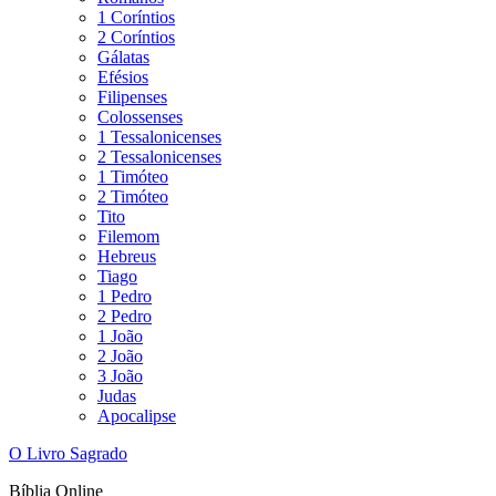
1 Coríntios
2 Coríntios
Gálatas
Efésios
Filipenses
Colossenses
1 Tessalonicenses
2 Tessalonicenses
1 Timóteo
2 Timóteo
Tito
Filemom
Hebreus
Tiago
1 Pedro
2 Pedro
1 João
2 João
3 João
Judas
Apocalipse
O Livro Sagrado
Bíblia Online