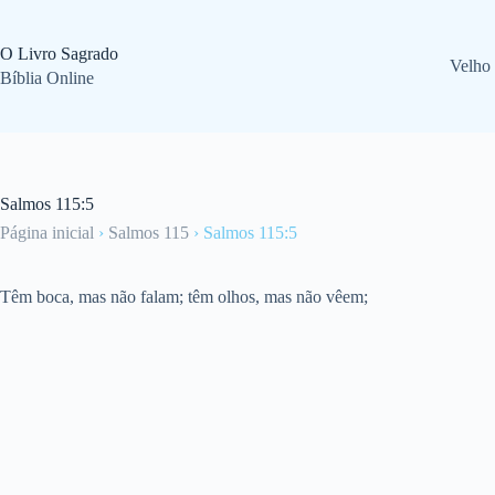
Pular
para
o
O Livro Sagrado
Velho
conteúdo
Bíblia Online
Salmos 115:5
Página inicial
›
Salmos 115
›
Salmos 115:5
Têm boca, mas não falam; têm olhos, mas não vêem;