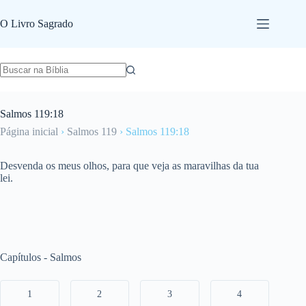
Pular
para
O Livro Sagrado
o
conteúdo
Salmos 119:18
Página inicial
›
Salmos 119
›
Salmos 119:18
Desvenda os meus olhos, para que veja as maravilhas da tua
lei.
Capítulos - Salmos
1
2
3
4