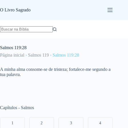
Pular
para
O Livro Sagrado
o
conteúdo
Salmos 119:28
Página inicial
›
Salmos 119
›
Salmos 119:28
A minha alma consome-se de tristeza; fortalece-me segundo a
tua palavra.
Capítulos - Salmos
1
2
3
4