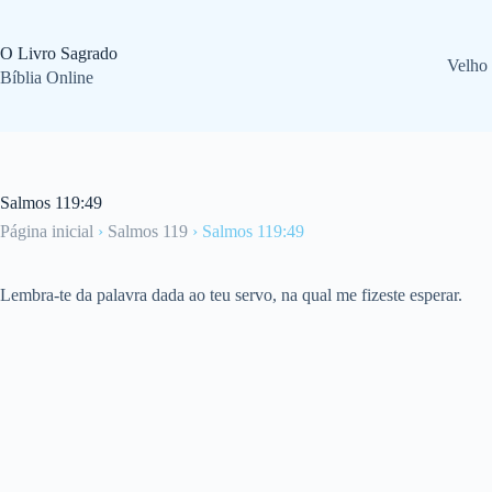
Pular
para
o
O Livro Sagrado
Velho
conteúdo
Bíblia Online
Salmos 119:49
Página inicial
›
Salmos 119
›
Salmos 119:49
Lembra-te da palavra dada ao teu servo, na qual me fizeste esperar.